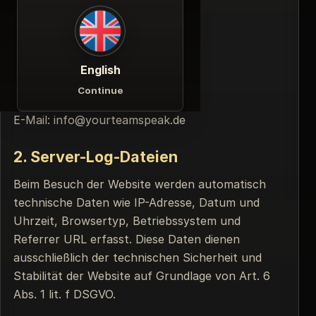
1. Verantwortlicher
YOURTEAMSPEAK LTD.
Ludwig-Jahn-Straße 8
14943 Luckenwalde
English
Deutschland
Continue
Telefon: 015679359024
E-Mail: info@yourteamspeak.de
2. Server-Log-Dateien
Beim Besuch der Website werden automatisch
technische Daten wie IP-Adresse, Datum und
Uhrzeit, Browsertyp, Betriebssystem und
Referrer URL erfasst. Diese Daten dienen
ausschließlich der technischen Sicherheit und
Stabilität der Website auf Grundlage von Art. 6
Abs. 1 lit. f DSGVO.